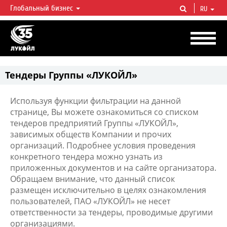
Глобальный бизнес
RU
ЛУКОЙЛ СЕГОДНЯ
ЛУКОЙЛ — одна из крупнейших вертикально интегрированных
нефтегазовых компаний в мире, на долю которой приходится более 2%
мировой добычи нефти и около 1% доказанных запасов углеводородов.
Тендеры Группы «ЛУКОЙЛ»
Используя функции фильтрации на данной
странице, Вы можете ознакомиться со списком
тендеров предприятий Группы «ЛУКОЙЛ»,
зависимых обществ Компании и прочих
организаций. Подробнее условия проведения
конкретного тендера можно узнать из
приложенных документов и на сайте организатора.
Обращаем внимание, что данный список
размещен исключительно в целях ознакомления
пользователей, ПАО «ЛУКОЙЛ» не несет
ответственности за тендеры, проводимые другими
организациями.