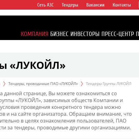
Сеть АЗС
Тендеры
Вакансии
Контакты
ертикально
компаний в
ся более 2%
КОМПАНИЯ
БИЗНЕС
ИНВЕСТОРЫ
ПРЕСС-ЦЕНТР
1% доказанных
пы «ЛУКОЙЛ»
ы
Тендеры, проводимые ПАО «ЛУКОЙЛ»
Тендеры Группы ЛУКОЙЛ
а данной странице, Вы можете ознакомиться со
Группы «ЛУКОЙЛ», зависимых обществ Компании и
условия проведения конкретного тендера можно
ов и на сайте организатора. Обращаем внимание, что
тельно в целях ознакомления пользователей, ПАО
сти за тендеры, проводимые другими организациями.