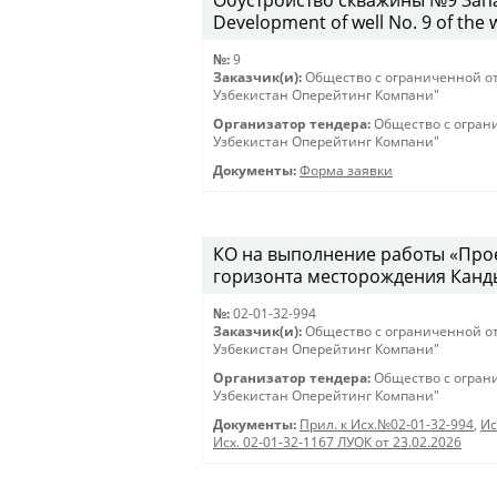
Обустройство скважины №9 Запа
Development of well No. 9 of the 
№:
9
Заказчик(и):
Общество с ограниченной о
Узбекистан Оперейтинг Компани"
Организатор тендера:
Общество с огран
Узбекистан Оперейтинг Компани"
Документы:
Форма заявки
КО на выполнение работы «Про
горизонта месторождения Канды
№:
02-01-32-994
Заказчик(и):
Общество с ограниченной о
Узбекистан Оперейтинг Компани"
Организатор тендера:
Общество с огран
Узбекистан Оперейтинг Компани"
Документы:
Прил. к Исх.№02-01-32-994
,
Ис
Исх. 02-01-32-1167 ЛУОК от 23.02.2026