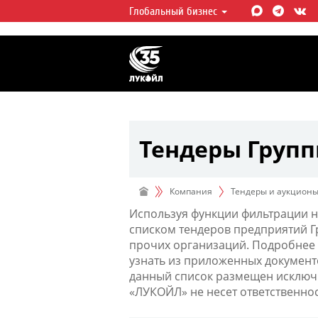
Глобальный бизнес
ЛУКОЙЛ СЕГОДНЯ
ЛУКОЙЛ — одна из крупнейших в
интегрированных нефтегазовых 
мире, на долю которой приходит
мировой добычи нефти и около 
запасов углеводородов.
Тендеры Груп
Компания
Тендеры и аукцион
Используя функции фильтрации н
списком тендеров предприятий 
прочих организаций. Подробнее 
узнать из приложенных документ
данный список размещен исключи
«ЛУКОЙЛ» не несет ответственно