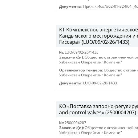
Документы:
Прил. к Исх.№02-01-32-964
,
Ис
КТ Комплексное энергетическое
Кандымского месторождения и 
Гиссара» (LUO/09/02-26/1433)
№:
LUO/09/02-26/1433
Заказчик(и):
Общество с ограниченной о
Узбекистан Оперейтинг Компани"
Организатор тендера:
Общество с огран
Узбекистан Оперейтинг Компани"
Документы:
LUO-09-02-26-1433
КО «Поставка запорно-регулирую
and control valves» (2500004207)
№:
2500004207
Заказчик(и):
Общество с ограниченной о
Узбекистан Оперейтинг Компани"