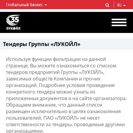
Глобальный бизнес
RU
ЛУКОЙЛ СЕГОДНЯ
ЛУКОЙЛ — одна из крупнейших вертикально интегрированных
нефтегазовых компаний в мире, на долю которой приходится более 2%
мировой добычи нефти и около 1% доказанных запасов углеводородов.
Тендеры Группы «ЛУКОЙЛ»
Используя функции фильтрации на данной
странице, Вы можете ознакомиться со списком
тендеров предприятий Группы «ЛУКОЙЛ»,
зависимых обществ Компании и прочих
организаций. Подробнее условия проведения
конкретного тендера можно узнать из
приложенных документов и на сайте организатора.
Обращаем внимание, что данный список
размещен исключительно в целях ознакомления
пользователей, ПАО «ЛУКОЙЛ» не несет
ответственности за тендеры, проводимые другими
организациями.