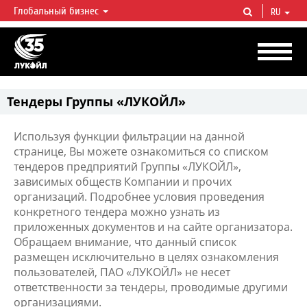
Глобальный бизнес
RU
ЛУКОЙЛ СЕГОДНЯ
ЛУКОЙЛ — одна из крупнейших вертикально интегрированных
нефтегазовых компаний в мире, на долю которой приходится более 2%
мировой добычи нефти и около 1% доказанных запасов углеводородов.
Тендеры Группы «ЛУКОЙЛ»
Используя функции фильтрации на данной
странице, Вы можете ознакомиться со списком
тендеров предприятий Группы «ЛУКОЙЛ»,
зависимых обществ Компании и прочих
организаций. Подробнее условия проведения
конкретного тендера можно узнать из
приложенных документов и на сайте организатора.
Обращаем внимание, что данный список
размещен исключительно в целях ознакомления
пользователей, ПАО «ЛУКОЙЛ» не несет
ответственности за тендеры, проводимые другими
организациями.