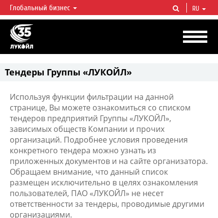
Глобальный бизнес
RU
ЛУКОЙЛ СЕГОДНЯ
ЛУКОЙЛ — одна из крупнейших вертикально интегрированных
нефтегазовых компаний в мире, на долю которой приходится более 2%
мировой добычи нефти и около 1% доказанных запасов углеводородов.
Тендеры Группы «ЛУКОЙЛ»
Используя функции фильтрации на данной
странице, Вы можете ознакомиться со списком
тендеров предприятий Группы «ЛУКОЙЛ»,
зависимых обществ Компании и прочих
организаций. Подробнее условия проведения
конкретного тендера можно узнать из
приложенных документов и на сайте организатора.
Обращаем внимание, что данный список
размещен исключительно в целях ознакомления
пользователей, ПАО «ЛУКОЙЛ» не несет
ответственности за тендеры, проводимые другими
организациями.