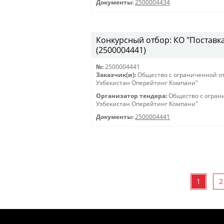
Документы:
2500004434
Конкурсный отбор: КО "Поставка 
(2500004441)
№:
2500004441
Заказчик(и):
Общество с ограниченной о
Узбекистан Оперейтинг Компани"
Организатор тендера:
Общество с огран
Узбекистан Оперейтинг Компани"
Документы:
2500004441
1
2