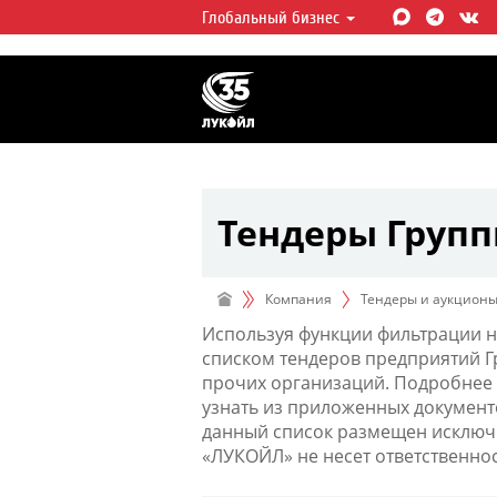
Глобальный бизнес
ЛУКОЙЛ СЕГОДНЯ
ЛУКОЙЛ — одна из крупнейших в
интегрированных нефтегазовых 
мире, на долю которой приходит
мировой добычи нефти и около 
запасов углеводородов.
Тендеры Груп
Компания
Тендеры и аукцион
Используя функции фильтрации н
списком тендеров предприятий 
прочих организаций. Подробнее 
узнать из приложенных документ
данный список размещен исключи
«ЛУКОЙЛ» не несет ответственно