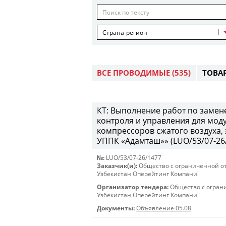
Страна-регион
ВСЕ ПРОВОДИМЫЕ
(535)
ТОВА
КТ: Выполнение работ по замен
контроля и управления для мод
компрессоров сжатого воздуха,
УППК «Адамташ»» (LUO/53/07-26/1
№:
LUO/53/07-26/1477
Заказчик(и):
Общество с ограниченной о
Узбекистан Оперейтинг Компани"
Организатор тендера:
Общество с огран
Узбекистан Оперейтинг Компани"
Документы:
Объявление 05.08