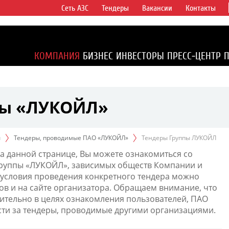
Сеть АЗС
Тендеры
Вакансии
Контакты
ертикально
компаний в
ся более 2%
КОМПАНИЯ
БИЗНЕС
ИНВЕСТОРЫ
ПРЕСС-ЦЕНТР
1% доказанных
пы «ЛУКОЙЛ»
ы
Тендеры, проводимые ПАО «ЛУКОЙЛ»
Тендеры Группы ЛУКОЙЛ
а данной странице, Вы можете ознакомиться со
Группы «ЛУКОЙЛ», зависимых обществ Компании и
условия проведения конкретного тендера можно
ов и на сайте организатора. Обращаем внимание, что
тельно в целях ознакомления пользователей, ПАО
сти за тендеры, проводимые другими организациями.