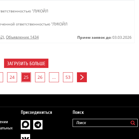
тветственностью "ЛУКОЙЛ
иченной ответственностью "ЛУКОЙЛ
52)
,
Объявление 1434
Прием заявок до:
03.03.2026
ЗАГРУЗИТЬ БОЛЬШЕ
24
25
26
...
53
Присоединиться
Поиск
шении
нальных