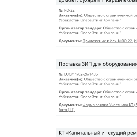
домов г. Бухара и г. Карши в бл
№:
RO-22
Заказчик(и):
Общество с ограниченной о
Узбекистан Оперейтинг Компани"
Организатор тендера:
Общество с огран
Узбекистан Оперейтинг Компани"
Документы:
Приложение к Исх. №RO-22
,
И
Поставка ЗИП для оборудования 
№:
LUO/11/02-26/1435
Заказчик(и):
Общество с ограниченной о
Узбекистан Оперейтинг Компани"
Организатор тендера:
Общество с огран
Узбекистан Оперейтинг Компани"
Документы:
Форма заявки Участника КТ (
form (11)
КТ «Капитальный и текущий рем