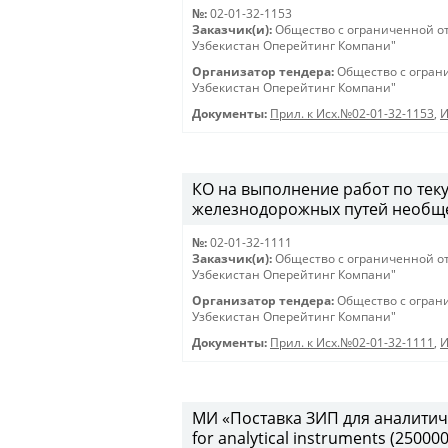
№:
02-01-32-1153
Заказчик(и):
Общество с ограниченной о
Узбекистан Оперейтинг Компани"
Организатор тендера:
Общество с огран
Узбекистан Оперейтинг Компани"
Документы:
Прил. к Исх.№02-01-32-1153
,
И
КО на выполнение работ по те
железнодорожных путей необщег
№:
02-01-32-1111
Заказчик(и):
Общество с ограниченной о
Узбекистан Оперейтинг Компани"
Организатор тендера:
Общество с огран
Узбекистан Оперейтинг Компани"
Документы:
Прил. к Исх.№02-01-32-1111
,
И
МИ «Поставка ЗИП для аналитиче
for analytical instruments (25000