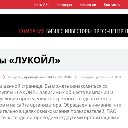
Сеть АЗС
Тендеры
Вакансии
Контакты
ертикально
компаний в
ся более 2%
КОМПАНИЯ
БИЗНЕС
ИНВЕСТОРЫ
ПРЕСС-ЦЕНТР
1% доказанных
пы «ЛУКОЙЛ»
ы
Тендеры, проводимые ПАО «ЛУКОЙЛ»
Тендеры Группы ЛУКОЙЛ
а данной странице, Вы можете ознакомиться со
Группы «ЛУКОЙЛ», зависимых обществ Компании и
условия проведения конкретного тендера можно
ов и на сайте организатора. Обращаем внимание, что
тельно в целях ознакомления пользователей, ПАО
сти за тендеры, проводимые другими организациями.