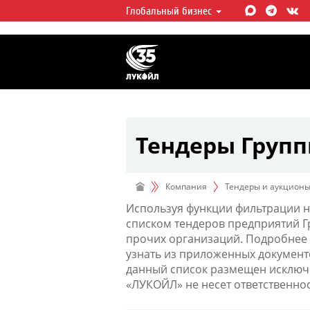
Глобальный бизнес
ЛУКОЙЛ СЕГОДНЯ
ЛУКОЙЛ — одна из крупнейших в
интегрированных нефтегазовых 
мире, на долю которой приходит
мировой добычи нефти и около 
запасов углеводородов.
Тендеры Груп
Компания
Тендеры и аукцион
Используя функции фильтрации н
списком тендеров предприятий 
прочих организаций. Подробнее 
узнать из приложенных документ
данный список размещен исключи
«ЛУКОЙЛ» не несет ответственно