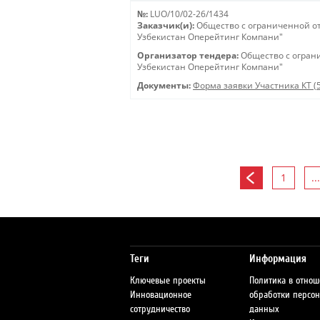
№:
LUO/10/02-26/1434
Заказчик(и):
Общество с ограниченной о
Узбекистан Оперейтинг Компани"
Организатор тендера:
Общество с огран
Узбекистан Оперейтинг Компани"
Документы:
Форма заявки Участника КТ (
1
...
Теги
Информация
Ключевые проекты
Политика в отно
Инновационное
обработки персо
сотрудничество
данных