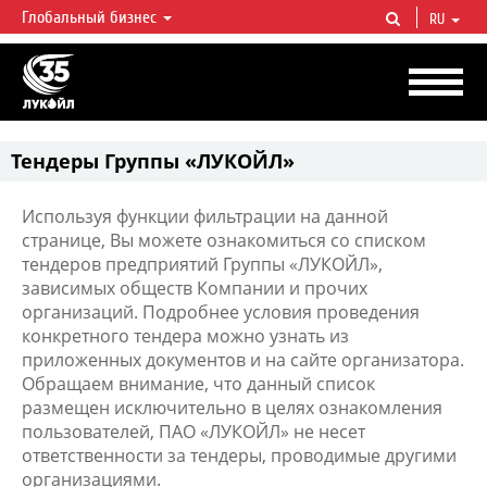
Глобальный бизнес
RU
ЛУКОЙЛ СЕГОДНЯ
ЛУКОЙЛ — одна из крупнейших вертикально интегрированных
нефтегазовых компаний в мире, на долю которой приходится более 2%
мировой добычи нефти и около 1% доказанных запасов углеводородов.
Тендеры Группы «ЛУКОЙЛ»
Используя функции фильтрации на данной
странице, Вы можете ознакомиться со списком
тендеров предприятий Группы «ЛУКОЙЛ»,
зависимых обществ Компании и прочих
организаций. Подробнее условия проведения
конкретного тендера можно узнать из
приложенных документов и на сайте организатора.
Обращаем внимание, что данный список
размещен исключительно в целях ознакомления
пользователей, ПАО «ЛУКОЙЛ» не несет
ответственности за тендеры, проводимые другими
организациями.