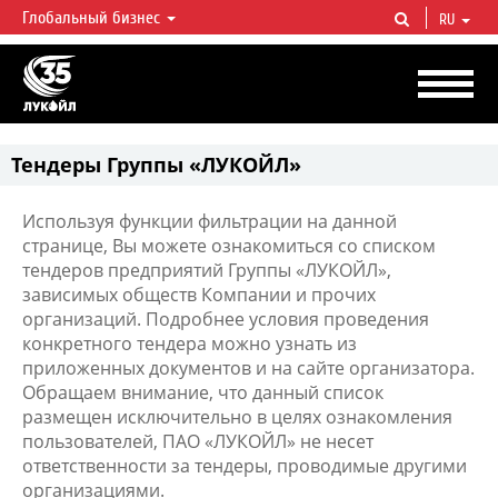
Глобальный бизнес
RU
ЛУКОЙЛ СЕГОДНЯ
ЛУКОЙЛ — одна из крупнейших вертикально интегрированных
нефтегазовых компаний в мире, на долю которой приходится более 2%
мировой добычи нефти и около 1% доказанных запасов углеводородов.
Тендеры Группы «ЛУКОЙЛ»
Используя функции фильтрации на данной
странице, Вы можете ознакомиться со списком
тендеров предприятий Группы «ЛУКОЙЛ»,
зависимых обществ Компании и прочих
организаций. Подробнее условия проведения
конкретного тендера можно узнать из
приложенных документов и на сайте организатора.
Обращаем внимание, что данный список
размещен исключительно в целях ознакомления
пользователей, ПАО «ЛУКОЙЛ» не несет
ответственности за тендеры, проводимые другими
организациями.