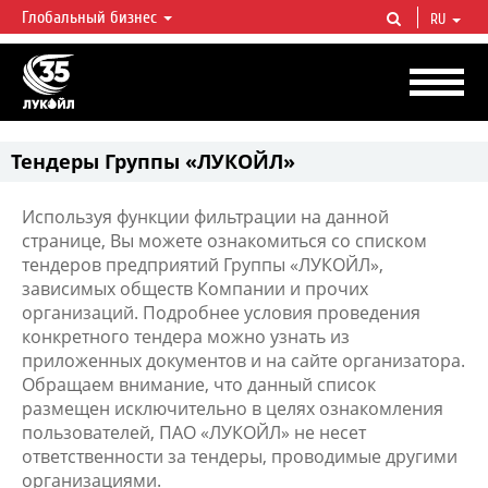
Глобальный бизнес
RU
ЛУКОЙЛ СЕГОДНЯ
ЛУКОЙЛ — одна из крупнейших вертикально интегрированных
нефтегазовых компаний в мире, на долю которой приходится более 2%
мировой добычи нефти и около 1% доказанных запасов углеводородов.
Тендеры Группы «ЛУКОЙЛ»
Используя функции фильтрации на данной
странице, Вы можете ознакомиться со списком
тендеров предприятий Группы «ЛУКОЙЛ»,
зависимых обществ Компании и прочих
организаций. Подробнее условия проведения
конкретного тендера можно узнать из
приложенных документов и на сайте организатора.
Обращаем внимание, что данный список
размещен исключительно в целях ознакомления
пользователей, ПАО «ЛУКОЙЛ» не несет
ответственности за тендеры, проводимые другими
организациями.