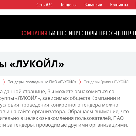
Сеть АЗС
Тендеры
Вакансии
Контакты
ертикально
компаний в
ся более 2%
КОМПАНИЯ
БИЗНЕС
ИНВЕСТОРЫ
ПРЕСС-ЦЕНТР
1% доказанных
пы «ЛУКОЙЛ»
ы
Тендеры, проводимые ПАО «ЛУКОЙЛ»
Тендеры Группы ЛУКОЙЛ
а данной странице, Вы можете ознакомиться со
Группы «ЛУКОЙЛ», зависимых обществ Компании и
условия проведения конкретного тендера можно
ов и на сайте организатора. Обращаем внимание, что
тельно в целях ознакомления пользователей, ПАО
сти за тендеры, проводимые другими организациями.