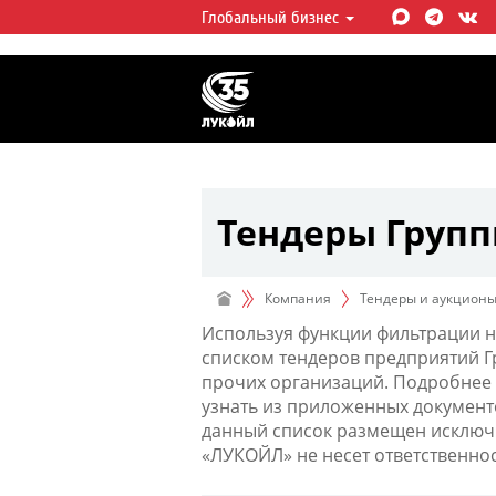
Глобальный бизнес
ЛУКОЙЛ СЕГОДНЯ
ЛУКОЙЛ — одна из крупнейших в
интегрированных нефтегазовых 
мире, на долю которой приходит
мировой добычи нефти и около 
запасов углеводородов.
Тендеры Груп
Компания
Тендеры и аукцион
Используя функции фильтрации н
списком тендеров предприятий 
прочих организаций. Подробнее 
узнать из приложенных документ
данный список размещен исключи
«ЛУКОЙЛ» не несет ответственно