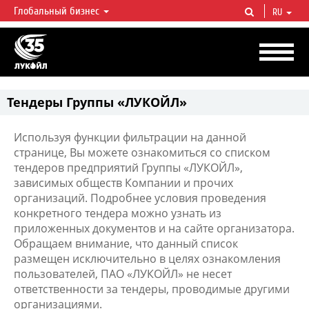
Глобальный бизнес
RU
ЛУКОЙЛ СЕГОДНЯ
ЛУКОЙЛ — одна из крупнейших вертикально интегрированных
нефтегазовых компаний в мире, на долю которой приходится более 2%
мировой добычи нефти и около 1% доказанных запасов углеводородов.
Тендеры Группы «ЛУКОЙЛ»
Используя функции фильтрации на данной
странице, Вы можете ознакомиться со списком
тендеров предприятий Группы «ЛУКОЙЛ»,
зависимых обществ Компании и прочих
организаций. Подробнее условия проведения
конкретного тендера можно узнать из
приложенных документов и на сайте организатора.
Обращаем внимание, что данный список
размещен исключительно в целях ознакомления
пользователей, ПАО «ЛУКОЙЛ» не несет
ответственности за тендеры, проводимые другими
организациями.