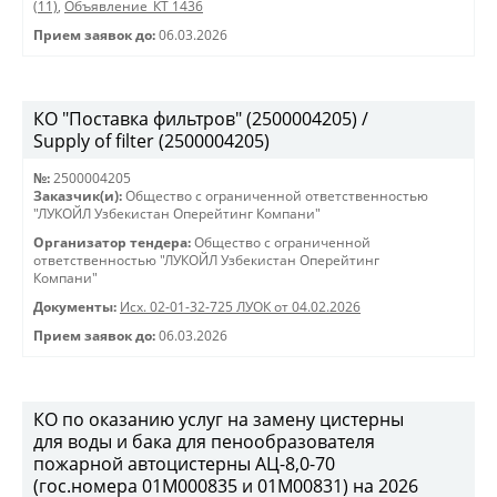
(11)
,
Объявление_КТ 1436
Прием заявок до:
06.03.2026
КО "Поставка фильтров" (2500004205) /
Supply of filter (2500004205)
№:
2500004205
Заказчик(и):
Общество с ограниченной ответственностью
"ЛУКОЙЛ Узбекистан Оперейтинг Компани"
Организатор тендера:
Общество с ограниченной
ответственностью "ЛУКОЙЛ Узбекистан Оперейтинг
Компани"
Документы:
Исх. 02-01-32-725 ЛУОК от 04.02.2026
Прием заявок до:
06.03.2026
КО по оказанию услуг на замену цистерны
для воды и бака для пенообразователя
пожарной автоцистерны АЦ-8,0-70
(гос.номера 01М000835 и 01М00831) на 2026