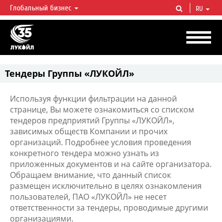
Глобальный бизнес
RU
ЛУКОЙЛ СЕГОДНЯ
ЛУКОЙЛ — одна из крупнейших вертикально интегрированных
нефтегазовых компаний в мире, на долю которой приходится более 2%
мировой добычи нефти и около 1% доказанных запасов углеводородов.
Тендеры Группы «ЛУКОЙЛ»
Используя функции фильтрации на данной
странице, Вы можете ознакомиться со списком
тендеров предприятий Группы «ЛУКОЙЛ»,
зависимых обществ Компании и прочих
организаций. Подробнее условия проведения
конкретного тендера можно узнать из
приложенных документов и на сайте организатора.
Обращаем внимание, что данный список
размещен исключительно в целях ознакомления
пользователей, ПАО «ЛУКОЙЛ» не несет
ответственности за тендеры, проводимые другими
организациями.