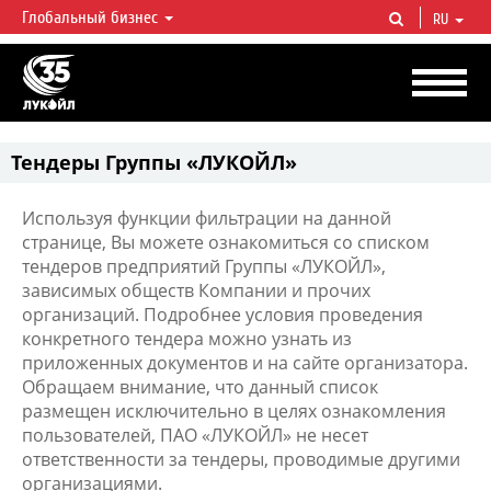
Глобальный бизнес
RU
ЛУКОЙЛ СЕГОДНЯ
ЛУКОЙЛ — одна из крупнейших вертикально интегрированных
нефтегазовых компаний в мире, на долю которой приходится более 2%
мировой добычи нефти и около 1% доказанных запасов углеводородов.
Тендеры Группы «ЛУКОЙЛ»
Используя функции фильтрации на данной
странице, Вы можете ознакомиться со списком
тендеров предприятий Группы «ЛУКОЙЛ»,
зависимых обществ Компании и прочих
организаций. Подробнее условия проведения
конкретного тендера можно узнать из
приложенных документов и на сайте организатора.
Обращаем внимание, что данный список
размещен исключительно в целях ознакомления
пользователей, ПАО «ЛУКОЙЛ» не несет
ответственности за тендеры, проводимые другими
организациями.