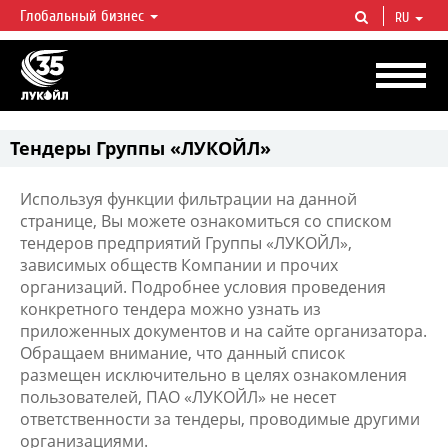
Глобальный бизнес
RU
ЛУКОЙЛ СЕГОДНЯ
ЛУКОЙЛ — одна из крупнейших вертикально интегрированных
нефтегазовых компаний в мире, на долю которой приходится более 2%
мировой добычи нефти и около 1% доказанных запасов углеводородов.
Тендеры Группы «ЛУКОЙЛ»
Используя функции фильтрации на данной
странице, Вы можете ознакомиться со списком
тендеров предприятий Группы «ЛУКОЙЛ»,
зависимых обществ Компании и прочих
организаций. Подробнее условия проведения
конкретного тендера можно узнать из
приложенных документов и на сайте организатора.
Обращаем внимание, что данный список
размещен исключительно в целях ознакомления
пользователей, ПАО «ЛУКОЙЛ» не несет
ответственности за тендеры, проводимые другими
организациями.