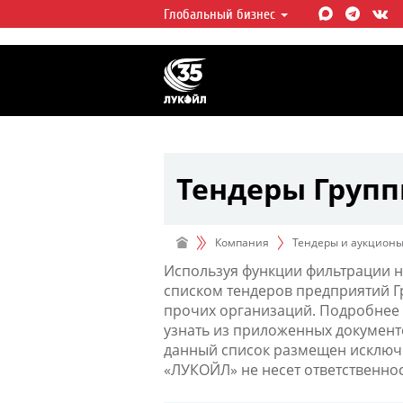
Глобальный бизнес
ЛУКОЙЛ СЕГОДНЯ
ЛУКОЙЛ — одна из крупнейших в
интегрированных нефтегазовых 
мире, на долю которой приходит
мировой добычи нефти и около 
запасов углеводородов.
Тендеры Груп
Компания
Тендеры и аукцион
Используя функции фильтрации н
списком тендеров предприятий 
прочих организаций. Подробнее 
узнать из приложенных документ
данный список размещен исключи
«ЛУКОЙЛ» не несет ответственно