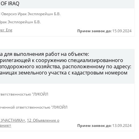
 OF IRAQ
 Оверсиз Ирак Эксплорейшн Б.В.
рак Эксплорейшн Б.В.
ver_Eng
Прием заявок до:
15.09.2024
а для выполнения работ на объекте:
 прилегающей к сооружению специализированного
втодорожного хозяйства, расположенному по адресу:
 границах земельного участка с кадастровым номером
тветственностью "ЛУКОЙЛ
иченной ответственностью "ЛУКОЙЛ
 УЧАСТНИКА+
,
12_Объявление о
дание+
Прием заявок до:
13.09.2024