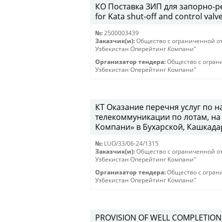
КО Поставка ЗИП для запорно-ре
for Kata shut-off and control valv
№:
2500003439
Заказчик(и):
Общество с ограниченной о
Узбекистан Оперейтинг Компани"
Организатор тендера:
Общество с огран
Узбекистан Оперейтинг Компани"
КТ Оказание перечня услуг по 
телекоммуникации по лотам, н
Компани» в Бухарской, Кашкадар
№:
LUO/33/06-24/1315
Заказчик(и):
Общество с ограниченной о
Узбекистан Оперейтинг Компани"
Организатор тендера:
Общество с огран
Узбекистан Оперейтинг Компани"
PROVISION OF WELL COMPLETION