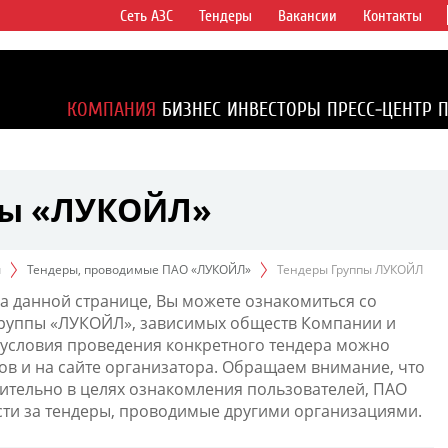
Сеть АЗС
Тендеры
Вакансии
Контакты
ертикально
компаний в
ся более 2%
КОМПАНИЯ
БИЗНЕС
ИНВЕСТОРЫ
ПРЕСС-ЦЕНТР
1% доказанных
пы «ЛУКОЙЛ»
ы
Тендеры, проводимые ПАО «ЛУКОЙЛ»
Тендеры Группы ЛУКОЙЛ
а данной странице, Вы можете ознакомиться со
Группы «ЛУКОЙЛ», зависимых обществ Компании и
условия проведения конкретного тендера можно
ов и на сайте организатора. Обращаем внимание, что
тельно в целях ознакомления пользователей, ПАО
сти за тендеры, проводимые другими организациями.