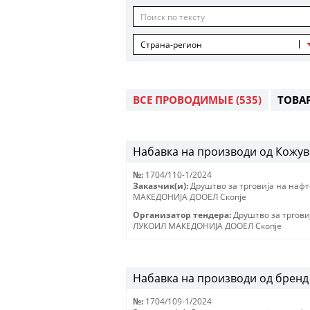
Страна-регион
ВСЕ ПРОВОДИМЫЕ
(535)
ТОВА
Набавка на производи од Кожу
№:
1704/110-1/2024
Заказчик(и):
Друштво за трговиjа на наф
МАКЕДОНИJА ДООЕЛ Скопjе
Организатор тендера:
Друштво за тргови
ЛУКОИЛ МАКЕДОНИJА ДООЕЛ Скопjе
Набавка на производи од бренд 
№:
1704/109-1/2024