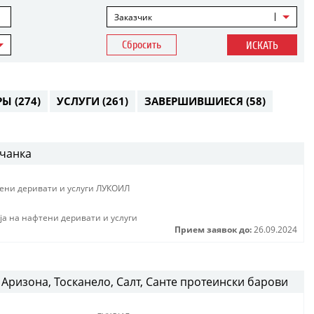
Заказчик
Сбросить
ИСКАТЬ
РЫ
(274)
УСЛУГИ
(261)
ЗАВЕРШИВШИЕСЯ
(58)
вчанка
тени деривати и услуги ЛУКОИЛ
jа на нафтени деривати и услуги
Прием заявок до:
26.09.2024
Аризона, Тосканело, Салт, Санте протеински барови