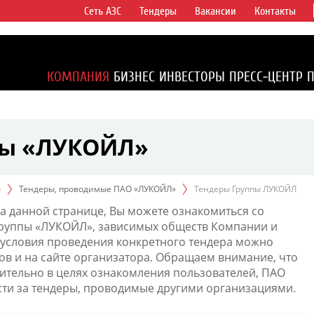
Сеть АЗС
Тендеры
Вакансии
Контакты
ертикально
компаний в
ся более 2%
КОМПАНИЯ
БИЗНЕС
ИНВЕСТОРЫ
ПРЕСС-ЦЕНТР
1% доказанных
пы «ЛУКОЙЛ»
ы
Тендеры, проводимые ПАО «ЛУКОЙЛ»
Тендеры Группы ЛУКОЙЛ
а данной странице, Вы можете ознакомиться со
Группы «ЛУКОЙЛ», зависимых обществ Компании и
условия проведения конкретного тендера можно
ов и на сайте организатора. Обращаем внимание, что
тельно в целях ознакомления пользователей, ПАО
сти за тендеры, проводимые другими организациями.