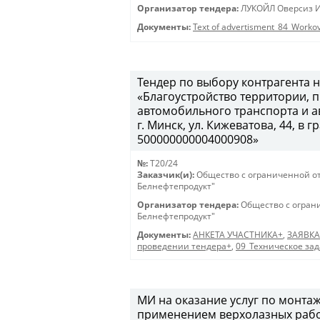
Организатор тендера:
ЛУКОЙЛ Оверсиз И
Документы:
Text of advertisment_84_Worko
Тендер по выбору контрагента н
«Благоустройство территории,
автомобильного транспорта и а
г. Минск, ул. Кижеватова, 44, в
500000000004000908»
№:
T20/24
Заказчик(и):
Общество с ограниченной о
Белнефтепродукт"
Организатор тендера:
Общество с огран
Белнефтепродукт"
Документы:
АНКЕТА УЧАСТНИКА+
,
ЗАЯВКА
проведении тендера+
,
09_Техническое за
МИ на оказание услуг по монтаж
применением верхолазных работ (