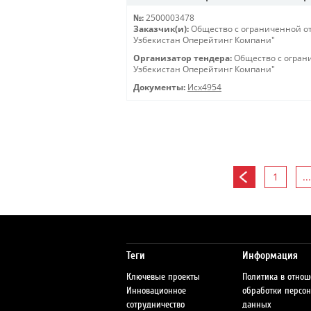
№:
2500003478
Заказчик(и):
Общество с ограниченной о
Узбекистан Оперейтинг Компани"
Организатор тендера:
Общество с огран
Узбекистан Оперейтинг Компани"
Документы:
Исх4954
1
...
Теги
Информация
Ключевые проекты
Политика в отно
Инновационное
обработки персо
сотрудничество
данных