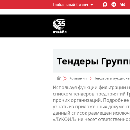
Глобальный бизнес
ЛУКОЙЛ СЕГОДНЯ
ЛУКОЙЛ — одна из крупнейших в
интегрированных нефтегазовых 
мире, на долю которой приходит
мировой добычи нефти и около 
запасов углеводородов.
Тендеры Груп
Компания
Тендеры и аукцион
Используя функции фильтрации н
списком тендеров предприятий 
прочих организаций. Подробнее 
узнать из приложенных документ
данный список размещен исключи
«ЛУКОЙЛ» не несет ответственно