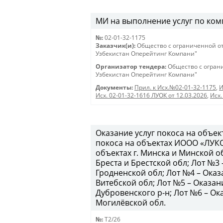
МИ на выполнение услуг по комп
№:
02-01-32-1175
Заказчик(и):
Общество с ограниченной о
Узбекистан Оперейтинг Компани"
Организатор тендера:
Общество с огран
Узбекистан Оперейтинг Компани"
Документы:
Прил. к Исх.№02-01-32-1175
,
И
Исх. 02-01-32-1616 ЛУОК от 12.03.2026
,
Исх.
Оказание услуг покоса на объе
покоса на объектах ИООО «ЛУКО
объектах г. Минска и Минской об
Бреста и Брестской обл; Лот №3 
Гродненской обл; Лот №4 – Оказа
Витебской обл; Лот №5 – Оказан
Дубровенского р-н; Лот №6 – Ока
Могилёвской обл.
№:
T2/26