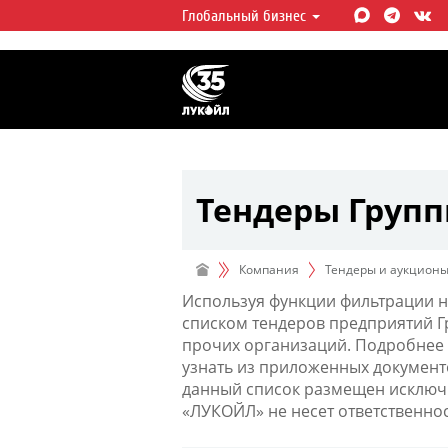
Глобальный бизнес
ЛУКОЙЛ СЕГОДНЯ
ЛУКОЙЛ — одна из крупнейших в
интегрированных нефтегазовых 
мире, на долю которой приходит
мировой добычи нефти и около 
запасов углеводородов.
Тендеры Груп
Компания
Тендеры и аукцион
Используя функции фильтрации н
списком тендеров предприятий 
прочих организаций. Подробнее 
узнать из приложенных документ
данный список размещен исключи
«ЛУКОЙЛ» не несет ответственно