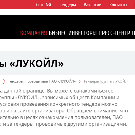
Сеть АЗС
Тендеры
Вакансии
Контакты
ертикально
компаний в
ся более 2%
КОМПАНИЯ
БИЗНЕС
ИНВЕСТОРЫ
ПРЕСС-ЦЕНТР
1% доказанных
пы «ЛУКОЙЛ»
ы
Тендеры, проводимые ПАО «ЛУКОЙЛ»
Тендеры Группы ЛУКОЙЛ
а данной странице, Вы можете ознакомиться со
Группы «ЛУКОЙЛ», зависимых обществ Компании и
условия проведения конкретного тендера можно
ов и на сайте организатора. Обращаем внимание, что
тельно в целях ознакомления пользователей, ПАО
сти за тендеры, проводимые другими организациями.