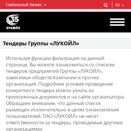
Глобальный бизнес
RU
ЛУКОЙЛ СЕГОДНЯ
ЛУКОЙЛ — одна из крупнейших вертикально интегрированных
нефтегазовых компаний в мире, на долю которой приходится более 2%
мировой добычи нефти и около 1% доказанных запасов углеводородов.
Тендеры Группы «ЛУКОЙЛ»
Используя функции фильтрации на данной
странице, Вы можете ознакомиться со списком
тендеров предприятий Группы «ЛУКОЙЛ»,
зависимых обществ Компании и прочих
организаций. Подробнее условия проведения
конкретного тендера можно узнать из
приложенных документов и на сайте организатора.
Обращаем внимание, что данный список
размещен исключительно в целях ознакомления
пользователей, ПАО «ЛУКОЙЛ» не несет
ответственности за тендеры, проводимые другими
организациями.