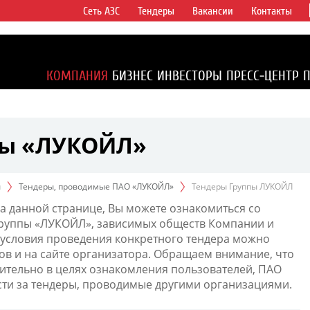
Сеть АЗС
Тендеры
Вакансии
Контакты
ертикально
компаний в
ся более 2%
КОМПАНИЯ
БИЗНЕС
ИНВЕСТОРЫ
ПРЕСС-ЦЕНТР
1% доказанных
пы «ЛУКОЙЛ»
ы
Тендеры, проводимые ПАО «ЛУКОЙЛ»
Тендеры Группы ЛУКОЙЛ
а данной странице, Вы можете ознакомиться со
Группы «ЛУКОЙЛ», зависимых обществ Компании и
условия проведения конкретного тендера можно
ов и на сайте организатора. Обращаем внимание, что
тельно в целях ознакомления пользователей, ПАО
сти за тендеры, проводимые другими организациями.