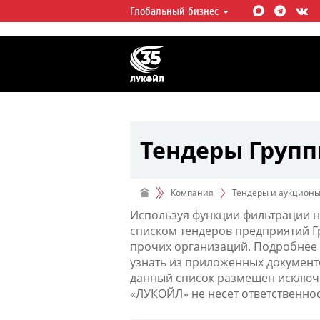
Глобальный бизнес
ЛУКОЙЛ СЕГОДНЯ
ЛУКОЙЛ — одна из крупнейших в
интегрированных нефтегазовых 
мире, на долю которой приходит
мировой добычи нефти и около 
запасов углеводородов.
Тендеры Груп
Компания
Тендеры и аукцион
Используя функции фильтрации н
списком тендеров предприятий 
прочих организаций. Подробнее 
узнать из приложенных документ
данный список размещен исключи
«ЛУКОЙЛ» не несет ответственно