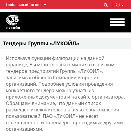
Глобальный бизнес
RU
ЛУКОЙЛ СЕГОДНЯ
ЛУКОЙЛ — одна из крупнейших вертикально интегрированных
нефтегазовых компаний в мире, на долю которой приходится более 2%
мировой добычи нефти и около 1% доказанных запасов углеводородов.
Тендеры Группы «ЛУКОЙЛ»
Используя функции фильтрации на данной
странице, Вы можете ознакомиться со списком
тендеров предприятий Группы «ЛУКОЙЛ»,
зависимых обществ Компании и прочих
организаций. Подробнее условия проведения
конкретного тендера можно узнать из
приложенных документов и на сайте организатора.
Обращаем внимание, что данный список
размещен исключительно в целях ознакомления
пользователей, ПАО «ЛУКОЙЛ» не несет
ответственности за тендеры, проводимые другими
организациями.