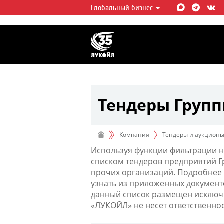
Глобальный бизнес
ЛУКОЙЛ СЕГОДНЯ
ЛУКОЙЛ — одна из крупнейших в
интегрированных нефтегазовых 
мире, на долю которой приходит
мировой добычи нефти и около 
запасов углеводородов.
Тендеры Груп
Компания
Тендеры и аукцион
Используя функции фильтрации н
списком тендеров предприятий 
прочих организаций. Подробнее 
узнать из приложенных документ
данный список размещен исключи
«ЛУКОЙЛ» не несет ответственно