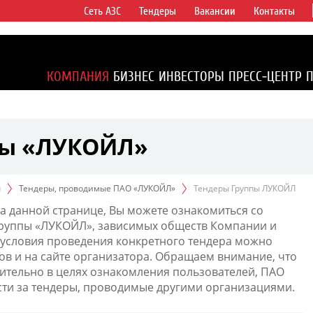
Сеть АЗС
Тендеры
Вакансии
Контакты
ертикально
компаний в
ся более 2%
КОМПАНИЯ
БИЗНЕС
ИНВЕСТОРЫ
ПРЕСС-ЦЕНТР
1% доказанных
пы «ЛУКОЙЛ»
ы
Тендеры, проводимые ПАО «ЛУКОЙЛ»
Тендеры Группы ЛУКОЙЛ
а данной странице, Вы можете ознакомиться со
Группы «ЛУКОЙЛ», зависимых обществ Компании и
условия проведения конкретного тендера можно
ов и на сайте организатора. Обращаем внимание, что
тельно в целях ознакомления пользователей, ПАО
сти за тендеры, проводимые другими организациями.