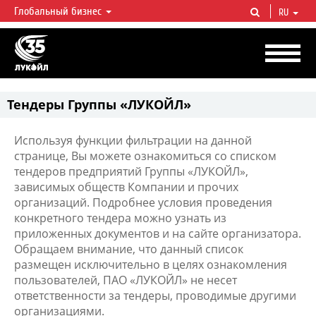
Глобальный бизнес
RU
ЛУКОЙЛ СЕГОДНЯ
ЛУКОЙЛ — одна из крупнейших вертикально интегрированных
нефтегазовых компаний в мире, на долю которой приходится более 2%
мировой добычи нефти и около 1% доказанных запасов углеводородов.
Тендеры Группы «ЛУКОЙЛ»
Используя функции фильтрации на данной
странице, Вы можете ознакомиться со списком
тендеров предприятий Группы «ЛУКОЙЛ»,
зависимых обществ Компании и прочих
организаций. Подробнее условия проведения
конкретного тендера можно узнать из
приложенных документов и на сайте организатора.
Обращаем внимание, что данный список
размещен исключительно в целях ознакомления
пользователей, ПАО «ЛУКОЙЛ» не несет
ответственности за тендеры, проводимые другими
организациями.