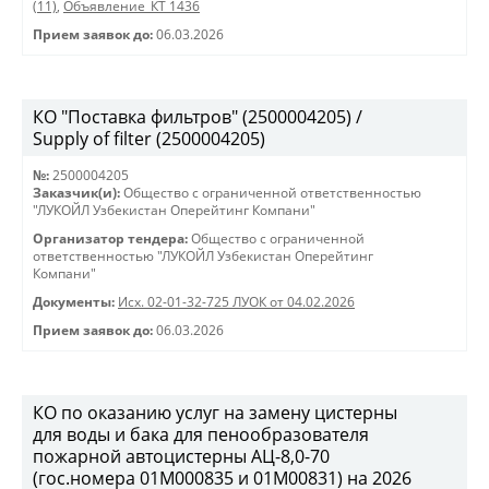
(11)
,
Объявление_КТ 1436
Прием заявок до:
06.03.2026
КО "Поставка фильтров" (2500004205) /
Supply of filter (2500004205)
№:
2500004205
Заказчик(и):
Общество с ограниченной ответственностью
"ЛУКОЙЛ Узбекистан Оперейтинг Компани"
Организатор тендера:
Общество с ограниченной
ответственностью "ЛУКОЙЛ Узбекистан Оперейтинг
Компани"
Документы:
Исх. 02-01-32-725 ЛУОК от 04.02.2026
Прием заявок до:
06.03.2026
КО по оказанию услуг на замену цистерны
для воды и бака для пенообразователя
пожарной автоцистерны АЦ-8,0-70
(гос.номера 01М000835 и 01М00831) на 2026