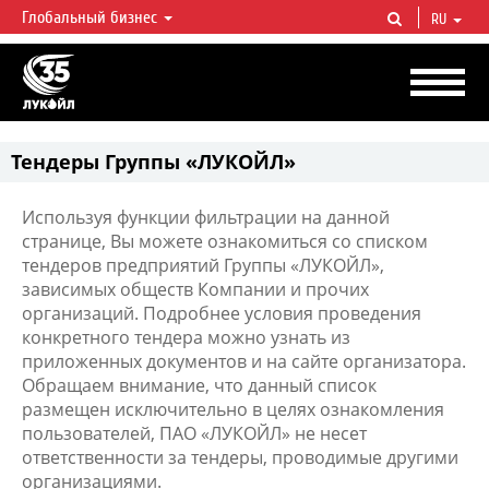
Глобальный бизнес
RU
ЛУКОЙЛ СЕГОДНЯ
ЛУКОЙЛ — одна из крупнейших вертикально интегрированных
нефтегазовых компаний в мире, на долю которой приходится более 2%
мировой добычи нефти и около 1% доказанных запасов углеводородов.
Тендеры Группы «ЛУКОЙЛ»
Используя функции фильтрации на данной
странице, Вы можете ознакомиться со списком
тендеров предприятий Группы «ЛУКОЙЛ»,
зависимых обществ Компании и прочих
организаций. Подробнее условия проведения
конкретного тендера можно узнать из
приложенных документов и на сайте организатора.
Обращаем внимание, что данный список
размещен исключительно в целях ознакомления
пользователей, ПАО «ЛУКОЙЛ» не несет
ответственности за тендеры, проводимые другими
организациями.