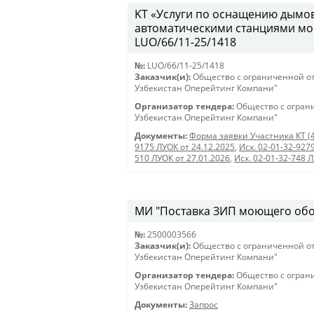
KT «Услуги по оснащению дымо
автоматическими станциями мо
LUO/66/11-25/1418
№:
LUO/66/11-25/1418
Заказчик(и):
Общество с ограниченной о
Узбекистан Оперейтинг Компани"
Организатор тендера:
Общество с огран
Узбекистан Оперейтинг Компани"
Документы:
Форма заявки Участника КТ (
9175 ЛУОК от 24.12.2025
,
Исх. 02-01-32-927
510 ЛУОК от 27.01.2026
,
Исх. 02-01-32-748 
МИ "Поставка ЗИП моющего обору
№:
2500003566
Заказчик(и):
Общество с ограниченной о
Узбекистан Оперейтинг Компани"
Организатор тендера:
Общество с огран
Узбекистан Оперейтинг Компани"
Документы:
Запрос