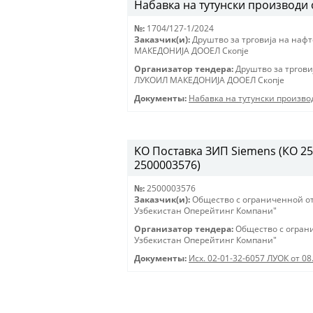
Набавка на тутунски производи
№:
1704/127-1/2024
Заказчик(и):
Друштво за трговиjа на наф
МАКЕДОНИJА ДООЕЛ Скопjе
Организатор тендера:
Друштво за тргови
ЛУКОИЛ МАКЕДОНИJА ДООЕЛ Скопjе
Документы:
Набавка на тутунски произв
KO Поставка ЗИП Siemens (КО 250
2500003576)
№:
2500003576
Заказчик(и):
Общество с ограниченной о
Узбекистан Оперейтинг Компани"
Организатор тендера:
Общество с огран
Узбекистан Оперейтинг Компани"
Документы:
Исх. 02-01-32-6057 ЛУОК от 08