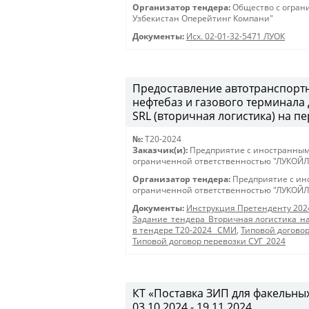
Организатор тендера:
Общество с огран
Узбекистан Оперейтинг Компани"
Документы:
Исх. 02-01-32-5471 ЛУОК
Предоставление автотранспортны
нефтебаз и газового терминала 
SRL (вторичная логистика) на пе
№:
T20-2024
Заказчик(и):
Предприятие с иностранным
ограниченной ответственностью "ЛУКОЙЛ
Организатор тендера:
Предприятие с ин
ограниченной ответственностью "ЛУКОЙЛ
Документы:
Инструкция Претенденту 202
Задание_тендера_Вторичная логистика_на
в тендере Т20-2024 _СМИ
,
Типовой догово
Типовой договор перевозки СУГ_2024
КТ «Поставка ЗИП для факельных 
03.10.2024 - 19.11.2024