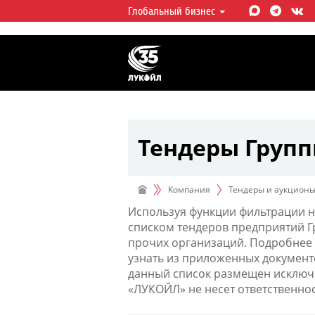
Глобальный бизнес
ЛУКОЙЛ СЕГОДНЯ
ЛУКОЙЛ — одна из крупнейших в
интегрированных нефтегазовых 
мире, на долю которой приходит
мировой добычи нефти и около 
запасов углеводородов.
Тендеры Груп
Компания
Тендеры и аукцион
Используя функции фильтрации н
списком тендеров предприятий 
прочих организаций. Подробнее 
узнать из приложенных документ
данный список размещен исключи
«ЛУКОЙЛ» не несет ответственно