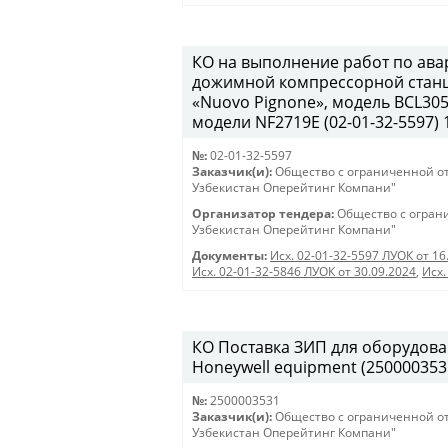
КО на выполнение работ по ав
дожимной компрессорной станц
«Nuovo Pignone», модель BCL305
модели NF2719Е (02-01-32-5597) 1
№:
02-01-32-5597
Заказчик(и):
Общество с ограниченной о
Узбекистан Оперейтинг Компани"
Организатор тендера:
Общество с огран
Узбекистан Оперейтинг Компани"
Документы:
Исх. 02-01-32-5597 ЛУОК от 16
Исх. 02-01-32-5846 ЛУОК от 30.09.2024
,
Исх.
КО Поставка ЗИП для оборудовани
Honeywell equipment (250000353
№:
2500003531
Заказчик(и):
Общество с ограниченной о
Узбекистан Оперейтинг Компани"