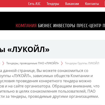
Сеть АЗС
Тендеры
Вакансии
Контакты
ертикально
компаний в
ся более 2%
КОМПАНИЯ
БИЗНЕС
ИНВЕСТОРЫ
ПРЕСС-ЦЕНТР
1% доказанных
пы «ЛУКОЙЛ»
ы
Тендеры, проводимые ПАО «ЛУКОЙЛ»
Тендеры Группы ЛУКОЙЛ
а данной странице, Вы можете ознакомиться со
Группы «ЛУКОЙЛ», зависимых обществ Компании и
условия проведения конкретного тендера можно
ов и на сайте организатора. Обращаем внимание, что
тельно в целях ознакомления пользователей, ПАО
сти за тендеры, проводимые другими организациями.