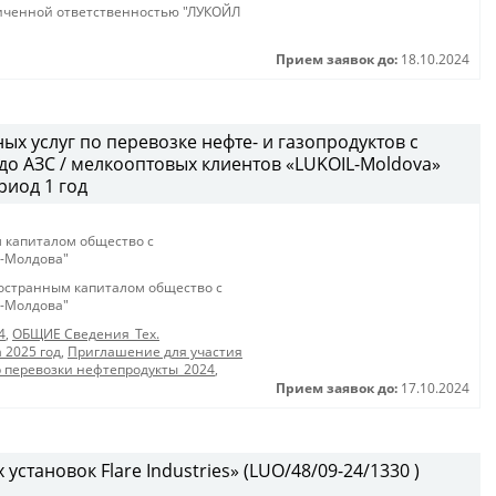
иченной ответственностью "ЛУКОЙЛ
Прием заявок до:
18.10.2024
х услуг по перевозке нефте- и газопродуктов с
до АЗС / мелкооптовых клиентов «LUKOIL-Moldova»
риод 1 год
 капиталом общество с
-Молдова"
остранным капиталом общество с
-Молдова"
4
,
ОБЩИЕ Сведения_Тех.
 2025 год
,
Приглашение для участия
р перевозки нефтепродукты_2024
,
Прием заявок до:
17.10.2024
установок Flare Industries» (LUO/48/09-24/1330 )