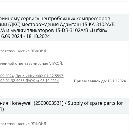
арийному сервису центробежных компрессоров
ии (ДКС) месторождения Адамташ 15-KA-3102А/В
/A и мультипликаторов 15-DB-3102A/B «Lufkin»
6.09.2024 - 18.10.2024
тветственностью "ЛУКОЙЛ
иченной ответственностью "ЛУКОЙЛ
.09.2024
,
Прил.к Исх.№02-01-32-5597
,
 02-01-32-6083 ЛУОК от 08.10.2024
Прием заявок до:
18.10.2024
я Honeywell (2500003531) / Supply of spare parts for
1)
тветственностью "ЛУКОЙЛ