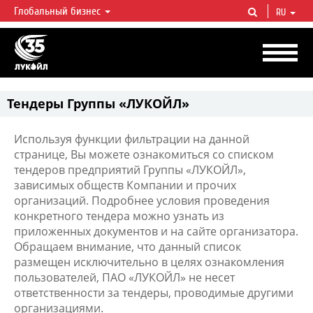
Глобальный бизнес
RU
ЛУКОЙЛ СЕГОДНЯ
ЛУКОЙЛ — одна из крупнейших вертикально интегрированных
нефтегазовых компаний в мире, на долю которой приходится более 2%
мировой добычи нефти и около 1% доказанных запасов углеводородов.
Тендеры Группы «ЛУКОЙЛ»
Используя функции фильтрации на данной
странице, Вы можете ознакомиться со списком
тендеров предприятий Группы «ЛУКОЙЛ»,
зависимых обществ Компании и прочих
организаций. Подробнее условия проведения
конкретного тендера можно узнать из
приложенных документов и на сайте организатора.
Обращаем внимание, что данный список
размещен исключительно в целях ознакомления
пользователей, ПАО «ЛУКОЙЛ» не несет
ответственности за тендеры, проводимые другими
организациями.