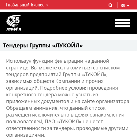
Глобальный бизнес
RU
ЛУКОЙЛ СЕГОДНЯ
ЛУКОЙЛ — одна из крупнейших вертикально интегрированных
нефтегазовых компаний в мире, на долю которой приходится более 2%
мировой добычи нефти и около 1% доказанных запасов углеводородов.
Тендеры Группы «ЛУКОЙЛ»
Используя функции фильтрации на данной
странице, Вы можете ознакомиться со списком
тендеров предприятий Группы «ЛУКОЙЛ»,
зависимых обществ Компании и прочих
организаций. Подробнее условия проведения
конкретного тендера можно узнать из
приложенных документов и на сайте организатора.
Обращаем внимание, что данный список
размещен исключительно в целях ознакомления
пользователей, ПАО «ЛУКОЙЛ» не несет
ответственности за тендеры, проводимые другими
организациями.