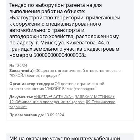
Тендер по выбору контрагента на для
выполнения работ на объекте:
«Благоустройство территории, прилегающей
к сооружению специализированного
автомобильного транспорта и
автодорожного хозяйства, расположенному
по адресу: г. Минск, ул. Кижеватова, 44, в
границах земельного участка с кадастровым
номером 500000000004000908»
№:
T20/24
Заказчик(и):
Общество с ограниченной ответственностью
"ЛУКОЙЛ Белнефтепродукт"
Организатор тендера:
Общество с ограниченной
ответственностью "ЛУКОЙЛ Белнефтепродукт"
Документы:
АНКЕТА УЧАСТНИКА+
,
ЗАЯВКА УЧАСТНИКА+
,
12_Объявление о проведении тендера+
,
09_Техническое
задание+
Прием заявок до:
13.09.2024
МИ на оказание услуг по монтажу кабельной