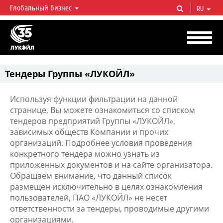
Глобальный бизнес
RU
ЛУКОЙЛ СЕГОДНЯ
ЛУКОЙЛ — одна из крупнейших вертикально интегрированных
нефтегазовых компаний в мире, на долю которой приходится более 2%
мировой добычи нефти и около 1% доказанных запасов углеводородов.
Тендеры Группы «ЛУКОЙЛ»
Используя функции фильтрации на данной
странице, Вы можете ознакомиться со списком
тендеров предприятий Группы «ЛУКОЙЛ»,
зависимых обществ Компании и прочих
организаций. Подробнее условия проведения
конкретного тендера можно узнать из
приложенных документов и на сайте организатора.
Обращаем внимание, что данный список
размещен исключительно в целях ознакомления
пользователей, ПАО «ЛУКОЙЛ» не несет
ответственности за тендеры, проводимые другими
организациями.