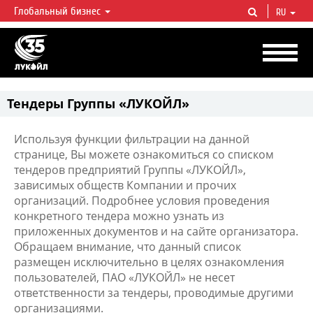
Глобальный бизнес
RU
ЛУКОЙЛ СЕГОДНЯ
ЛУКОЙЛ — одна из крупнейших вертикально интегрированных
нефтегазовых компаний в мире, на долю которой приходится более 2%
мировой добычи нефти и около 1% доказанных запасов углеводородов.
Тендеры Группы «ЛУКОЙЛ»
Используя функции фильтрации на данной
странице, Вы можете ознакомиться со списком
тендеров предприятий Группы «ЛУКОЙЛ»,
зависимых обществ Компании и прочих
организаций. Подробнее условия проведения
конкретного тендера можно узнать из
приложенных документов и на сайте организатора.
Обращаем внимание, что данный список
размещен исключительно в целях ознакомления
пользователей, ПАО «ЛУКОЙЛ» не несет
ответственности за тендеры, проводимые другими
организациями.