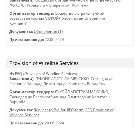
Заказчик(и):
Общество с ограниченной ответственностью
"ЛУКОЙЛ Узбекистан Оперейтинг Компани"
Организатор тендера:
Общество с ограниченной
ответственностью "ЛУКОЙЛ Узбекистан Оперейтинг
Компани"
Документы:
Объявление (1)
Прием заявок до:
22.06.2024
Provision of Wireline Services
№:
RFQ «Provision of Wireline Services»
Заказчик(и):
ЛУКОЙЛ АПСТРИМ МЕКСИКО, Сосьедад де
Респонсабилидад Лимитада де Капиталь Вариабль
Организатор тендера:
ЛУКОЙЛ АПСТРИМ МЕКСИКО,
Сосьедад де Респонсабилидад Лимитада де Капиталь
Вариабль
Документы:
Request-to-Bid-for-RFQ-form
,
RFQ Provision of
Wireline Services
Прием заявок до:
20.06.2024