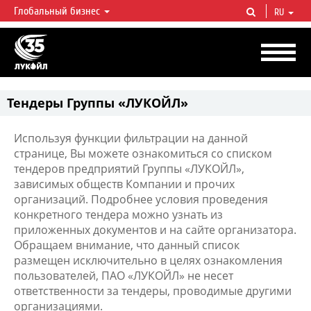
Глобальный бизнес
RU
ЛУКОЙЛ СЕГОДНЯ
ЛУКОЙЛ — одна из крупнейших вертикально интегрированных
нефтегазовых компаний в мире, на долю которой приходится более 2%
мировой добычи нефти и около 1% доказанных запасов углеводородов.
Тендеры Группы «ЛУКОЙЛ»
Используя функции фильтрации на данной
странице, Вы можете ознакомиться со списком
тендеров предприятий Группы «ЛУКОЙЛ»,
зависимых обществ Компании и прочих
организаций. Подробнее условия проведения
конкретного тендера можно узнать из
приложенных документов и на сайте организатора.
Обращаем внимание, что данный список
размещен исключительно в целях ознакомления
пользователей, ПАО «ЛУКОЙЛ» не несет
ответственности за тендеры, проводимые другими
организациями.