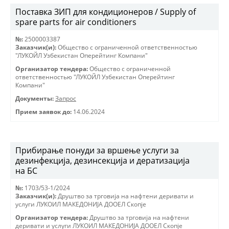
Поставка ЗИП для кондиционеров / Supply of
spare parts for air conditioners
№:
2500003387
Заказчик(и):
Общество с ограниченной ответственностью
"ЛУКОЙЛ Узбекистан Оперейтинг Компани"
Организатор тендера:
Общество с ограниченной
ответственностью "ЛУКОЙЛ Узбекистан Оперейтинг
Компани"
Документы:
Запрос
Прием заявок до:
14.06.2024
Прибирање понуди за вршење услуги за
дезинфекција, дезинсекција и дератизација
на БС
№:
1703/53-1/2024
Заказчик(и):
Друштво за трговиjа на нафтени деривати и
услуги ЛУКОИЛ МАКЕДОНИJА ДООЕЛ Скопjе
Организатор тендера:
Друштво за трговиjа на нафтени
деривати и услуги ЛУКОИЛ МАКЕДОНИJА ДООЕЛ Скопjе