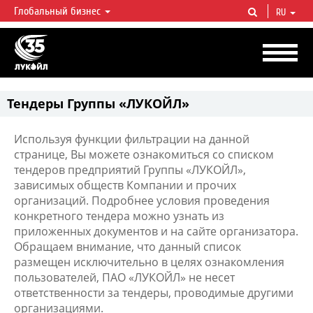
Глобальный бизнес
RU
ЛУКОЙЛ СЕГОДНЯ
ЛУКОЙЛ — одна из крупнейших вертикально интегрированных
нефтегазовых компаний в мире, на долю которой приходится более 2%
мировой добычи нефти и около 1% доказанных запасов углеводородов.
Тендеры Группы «ЛУКОЙЛ»
Используя функции фильтрации на данной
странице, Вы можете ознакомиться со списком
тендеров предприятий Группы «ЛУКОЙЛ»,
зависимых обществ Компании и прочих
организаций. Подробнее условия проведения
конкретного тендера можно узнать из
приложенных документов и на сайте организатора.
Обращаем внимание, что данный список
размещен исключительно в целях ознакомления
пользователей, ПАО «ЛУКОЙЛ» не несет
ответственности за тендеры, проводимые другими
организациями.