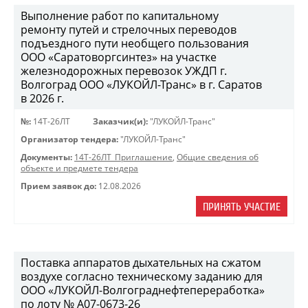
Выполнение работ по капитальному
ремонту путей и стрелочных переводов
подъездного пути необщего пользования
ООО «Саратоворгсинтез» на участке
железнодорожных перевозок УЖДП г.
Волгоград ООО «ЛУКОЙЛ-Транс» в г. Саратов
в 2026 г.
№:
14Т-26ЛТ
Заказчик(и):
"ЛУКОЙЛ-Транс"
Организатор тендера:
"ЛУКОЙЛ-Транс"
Документы:
14Т-26ЛТ_Приглашение
,
Общие сведения об
объекте и предмете тендера
Прием заявок до:
12.08.2026
ПРИНЯТЬ УЧАСТИЕ
Поставка аппаратов дыхательных на сжатом
воздухе согласно техническому заданию для
ООО «ЛУКОЙЛ-Волгограднефтепереработка»
по лоту № A07-0673-26