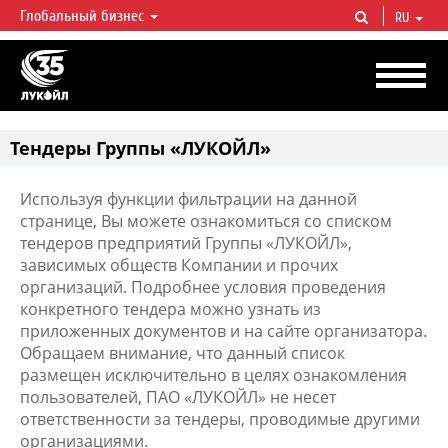
Глобальный бизнес
RU
ЛУКОЙЛ СЕГОДНЯ
ЛУКОЙЛ — одна из крупнейших вертикально интегрированных
нефтегазовых компаний в мире, на долю которой приходится более 2%
мировой добычи нефти и около 1% доказанных запасов углеводородов.
Тендеры Группы «ЛУКОЙЛ»
Используя функции фильтрации на данной
странице, Вы можете ознакомиться со списком
тендеров предприятий Группы «ЛУКОЙЛ»,
зависимых обществ Компании и прочих
организаций. Подробнее условия проведения
конкретного тендера можно узнать из
приложенных документов и на сайте организатора.
Обращаем внимание, что данный список
размещен исключительно в целях ознакомления
пользователей, ПАО «ЛУКОЙЛ» не несет
ответственности за тендеры, проводимые другими
организациями.