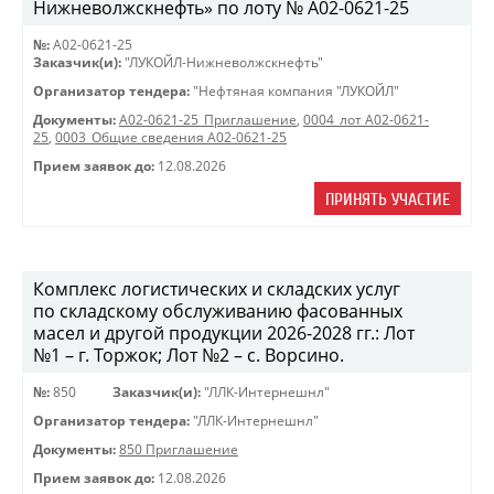
Нижневолжскнефть» по лоту № A02-0621-25
№:
A02-0621-25
Заказчик(и):
"ЛУКОЙЛ-Нижневолжскнефть"
Организатор тендера:
"Нефтяная компания "ЛУКОЙЛ"
Документы:
A02-0621-25_Приглашение
,
0004_лот A02-0621-
25
,
0003_Общие сведения A02-0621-25
Прием заявок до:
12.08.2026
ПРИНЯТЬ УЧАСТИЕ
Комплекс логистических и складских услуг
по складскому обслуживанию фасованных
масел и другой продукции 2026-2028 гг.: Лот
№1 – г. Торжок; Лот №2 – с. Ворсино.
№:
850
Заказчик(и):
"ЛЛК-Интернешнл"
Организатор тендера:
"ЛЛК-Интернешнл"
Документы:
850 Приглашение
Прием заявок до:
12.08.2026