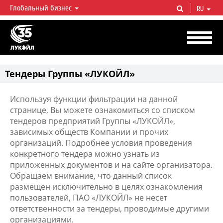
Глобальный бизнес
RU
ЛУКОЙЛ СЕГОДНЯ
ЛУКОЙЛ — одна из крупнейших вертикально интегрированных
нефтегазовых компаний в мире, на долю которой приходится более 2%
мировой добычи нефти и около 1% доказанных запасов углеводородов.
Тендеры Группы «ЛУКОЙЛ»
Используя функции фильтрации на данной
странице, Вы можете ознакомиться со списком
тендеров предприятий Группы «ЛУКОЙЛ»,
зависимых обществ Компании и прочих
организаций. Подробнее условия проведения
конкретного тендера можно узнать из
приложенных документов и на сайте организатора.
Обращаем внимание, что данный список
размещен исключительно в целях ознакомления
пользователей, ПАО «ЛУКОЙЛ» не несет
ответственности за тендеры, проводимые другими
организациями.