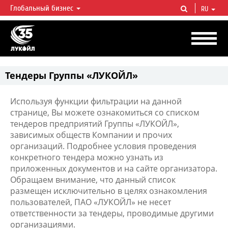
Глобальный бизнес
RU
ЛУКОЙЛ СЕГОДНЯ
ЛУКОЙЛ — одна из крупнейших вертикально интегрированных
нефтегазовых компаний в мире, на долю которой приходится более 2%
мировой добычи нефти и около 1% доказанных запасов углеводородов.
Тендеры Группы «ЛУКОЙЛ»
Используя функции фильтрации на данной
странице, Вы можете ознакомиться со списком
тендеров предприятий Группы «ЛУКОЙЛ»,
зависимых обществ Компании и прочих
организаций. Подробнее условия проведения
конкретного тендера можно узнать из
приложенных документов и на сайте организатора.
Обращаем внимание, что данный список
размещен исключительно в целях ознакомления
пользователей, ПАО «ЛУКОЙЛ» не несет
ответственности за тендеры, проводимые другими
организациями.