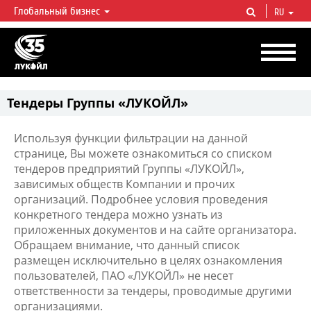
Глобальный бизнес
RU
ЛУКОЙЛ СЕГОДНЯ
ЛУКОЙЛ — одна из крупнейших вертикально интегрированных
нефтегазовых компаний в мире, на долю которой приходится более 2%
мировой добычи нефти и около 1% доказанных запасов углеводородов.
Тендеры Группы «ЛУКОЙЛ»
Используя функции фильтрации на данной
странице, Вы можете ознакомиться со списком
тендеров предприятий Группы «ЛУКОЙЛ»,
зависимых обществ Компании и прочих
организаций. Подробнее условия проведения
конкретного тендера можно узнать из
приложенных документов и на сайте организатора.
Обращаем внимание, что данный список
размещен исключительно в целях ознакомления
пользователей, ПАО «ЛУКОЙЛ» не несет
ответственности за тендеры, проводимые другими
организациями.