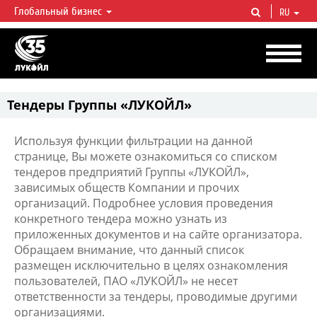
Глобальный бизнес
RU
ЛУКОЙЛ СЕГОДНЯ
ЛУКОЙЛ — одна из крупнейших вертикально интегрированных
нефтегазовых компаний в мире, на долю которой приходится более 2%
мировой добычи нефти и около 1% доказанных запасов углеводородов.
Тендеры Группы «ЛУКОЙЛ»
Используя функции фильтрации на данной
странице, Вы можете ознакомиться со списком
тендеров предприятий Группы «ЛУКОЙЛ»,
зависимых обществ Компании и прочих
организаций. Подробнее условия проведения
конкретного тендера можно узнать из
приложенных документов и на сайте организатора.
Обращаем внимание, что данный список
размещен исключительно в целях ознакомления
пользователей, ПАО «ЛУКОЙЛ» не несет
ответственности за тендеры, проводимые другими
организациями.