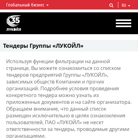
Глобальный бизнес
RU
ЛУКОЙЛ СЕГОДНЯ
ЛУКОЙЛ — одна из крупнейших вертикально интегрированных
нефтегазовых компаний в мире, на долю которой приходится более 2%
мировой добычи нефти и около 1% доказанных запасов углеводородов.
Тендеры Группы «ЛУКОЙЛ»
Используя функции фильтрации на данной
странице, Вы можете ознакомиться со списком
тендеров предприятий Группы «ЛУКОЙЛ»,
зависимых обществ Компании и прочих
организаций. Подробнее условия проведения
конкретного тендера можно узнать из
приложенных документов и на сайте организатора.
Обращаем внимание, что данный список
размещен исключительно в целях ознакомления
пользователей, ПАО «ЛУКОЙЛ» не несет
ответственности за тендеры, проводимые другими
организациями.