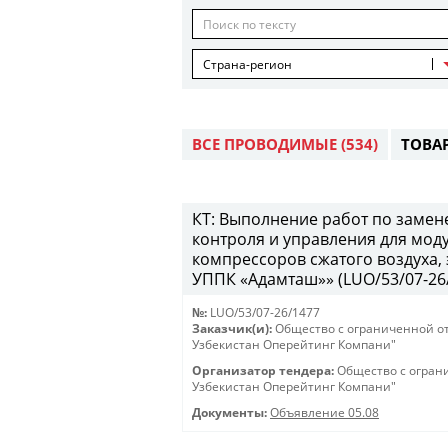
Страна-регион
ВСЕ ПРОВОДИМЫЕ
(534)
ТОВА
КТ: Выполнение работ по замен
контроля и управления для мод
компрессоров сжатого воздуха,
УППК «Адамташ»» (LUO/53/07-26/1
№:
LUO/53/07-26/1477
Заказчик(и):
Общество с ограниченной о
Узбекистан Оперейтинг Компани"
Организатор тендера:
Общество с огран
Узбекистан Оперейтинг Компани"
Документы:
Объявление 05.08