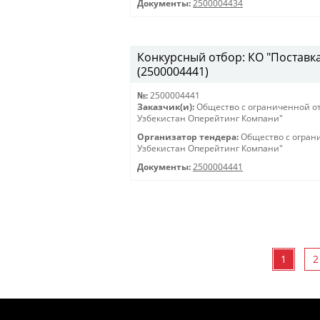
Документы:
2500004434
Конкурсный отбор: КО "Поставка 
(2500004441)
№:
2500004441
Заказчик(и):
Общество с ограниченной о
Узбекистан Оперейтинг Компани"
Организатор тендера:
Общество с огран
Узбекистан Оперейтинг Компани"
Документы:
2500004441
1
2