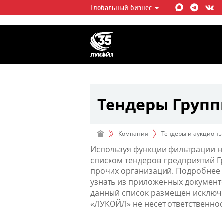
Глобальный бизнес
ЛУКОЙЛ СЕГОДНЯ
ЛУКОЙЛ — одна из крупнейших в
интегрированных нефтегазовых 
мире, на долю которой приходит
мировой добычи нефти и около 
запасов углеводородов.
Тендеры Груп
Компания
Тендеры и аукцион
Используя функции фильтрации н
списком тендеров предприятий 
прочих организаций. Подробнее 
узнать из приложенных документ
данный список размещен исключи
«ЛУКОЙЛ» не несет ответственно