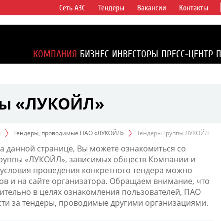
Сеть АЗС
Тендеры
Вакансии
Контакты
ертикально
компаний в
ся более 2%
КОМПАНИЯ
БИЗНЕС
ИНВЕСТОРЫ
ПРЕСС-ЦЕНТР
1% доказанных
пы «ЛУКОЙЛ»
ы
Тендеры, проводимые ПАО «ЛУКОЙЛ»
Тендеры Группы ЛУКОЙЛ
а данной странице, Вы можете ознакомиться со
Группы «ЛУКОЙЛ», зависимых обществ Компании и
условия проведения конкретного тендера можно
ов и на сайте организатора. Обращаем внимание, что
тельно в целях ознакомления пользователей, ПАО
сти за тендеры, проводимые другими организациями.