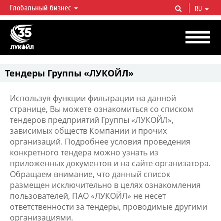
Глобальный бизнес
RU
ЛУКОЙЛ СЕГОДНЯ
ЛУКОЙЛ — одна из крупнейших вертикально интегрированных
нефтегазовых компаний в мире, на долю которой приходится более 2%
мировой добычи нефти и около 1% доказанных запасов углеводородов.
Тендеры Группы «ЛУКОЙЛ»
Используя функции фильтрации на данной
странице, Вы можете ознакомиться со списком
тендеров предприятий Группы «ЛУКОЙЛ»,
зависимых обществ Компании и прочих
организаций. Подробнее условия проведения
конкретного тендера можно узнать из
приложенных документов и на сайте организатора.
Обращаем внимание, что данный список
размещен исключительно в целях ознакомления
пользователей, ПАО «ЛУКОЙЛ» не несет
ответственности за тендеры, проводимые другими
организациями.