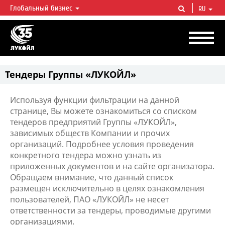
Глобальный бизнес
RU
ЛУКОЙЛ СЕГОДНЯ
ЛУКОЙЛ — одна из крупнейших вертикально интегрированных
нефтегазовых компаний в мире, на долю которой приходится более 2%
мировой добычи нефти и около 1% доказанных запасов углеводородов.
Тендеры Группы «ЛУКОЙЛ»
Используя функции фильтрации на данной
странице, Вы можете ознакомиться со списком
тендеров предприятий Группы «ЛУКОЙЛ»,
зависимых обществ Компании и прочих
организаций. Подробнее условия проведения
конкретного тендера можно узнать из
приложенных документов и на сайте организатора.
Обращаем внимание, что данный список
размещен исключительно в целях ознакомления
пользователей, ПАО «ЛУКОЙЛ» не несет
ответственности за тендеры, проводимые другими
организациями.