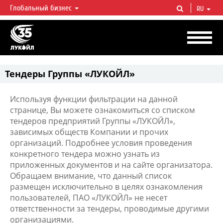
Глобальный бизнес
RU
ЛУКОЙЛ СЕГОДНЯ
ЛУКОЙЛ — одна из крупнейших вертикально интегрированных
нефтегазовых компаний в мире, на долю которой приходится более 2%
мировой добычи нефти и около 1% доказанных запасов углеводородов.
Тендеры Группы «ЛУКОЙЛ»
Используя функции фильтрации на данной
странице, Вы можете ознакомиться со списком
тендеров предприятий Группы «ЛУКОЙЛ»,
зависимых обществ Компании и прочих
организаций. Подробнее условия проведения
конкретного тендера можно узнать из
приложенных документов и на сайте организатора.
Обращаем внимание, что данный список
размещен исключительно в целях ознакомления
пользователей, ПАО «ЛУКОЙЛ» не несет
ответственности за тендеры, проводимые другими
организациями.