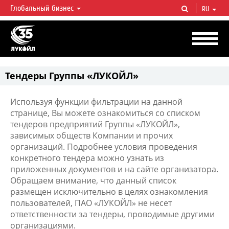
Глобальный бизнес
RU
ЛУКОЙЛ СЕГОДНЯ
ЛУКОЙЛ — одна из крупнейших вертикально интегрированных
нефтегазовых компаний в мире, на долю которой приходится более 2%
мировой добычи нефти и около 1% доказанных запасов углеводородов.
Тендеры Группы «ЛУКОЙЛ»
Используя функции фильтрации на данной
странице, Вы можете ознакомиться со списком
тендеров предприятий Группы «ЛУКОЙЛ»,
зависимых обществ Компании и прочих
организаций. Подробнее условия проведения
конкретного тендера можно узнать из
приложенных документов и на сайте организатора.
Обращаем внимание, что данный список
размещен исключительно в целях ознакомления
пользователей, ПАО «ЛУКОЙЛ» не несет
ответственности за тендеры, проводимые другими
организациями.