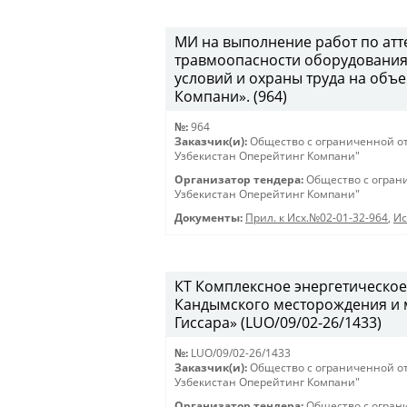
МИ на выполнение работ по атт
травмоопасности оборудования,
условий и охраны труда на объ
Компани». (964)
№:
964
Заказчик(и):
Общество с ограниченной о
Узбекистан Оперейтинг Компани"
Организатор тендера:
Общество с огран
Узбекистан Оперейтинг Компани"
Документы:
Прил. к Исх.№02-01-32-964
,
Ис
КТ Комплексное энергетическое
Кандымского месторождения и 
Гиссара» (LUO/09/02-26/1433)
№:
LUO/09/02-26/1433
Заказчик(и):
Общество с ограниченной о
Узбекистан Оперейтинг Компани"
Организатор тендера:
Общество с огран