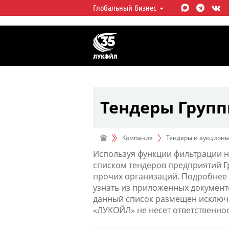
Глобальный бизнес
ЛУКОЙЛ СЕГОДНЯ
ЛУКОЙЛ — одна из крупнейших в
интегрированных нефтегазовых 
мире, на долю которой приходит
мировой добычи нефти и около 
запасов углеводородов.
Тендеры Груп
Компания
Тендеры и аукцион
Используя функции фильтрации н
списком тендеров предприятий 
прочих организаций. Подробнее 
узнать из приложенных документ
данный список размещен исключи
«ЛУКОЙЛ» не несет ответственно