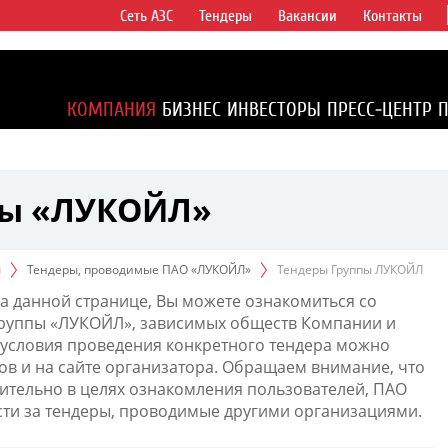
Сеть АЗС
Тендеры
Вакансии
Контакты
ертикально
компаний в
ся более 2%
КОМПАНИЯ
БИЗНЕС
ИНВЕСТОРЫ
ПРЕСС-ЦЕНТР
1% доказанных
пы «ЛУКОЙЛ»
ы
Тендеры, проводимые ПАО «ЛУКОЙЛ»
Тендеры Группы ЛУКОЙЛ
а данной странице, Вы можете ознакомиться со
Группы «ЛУКОЙЛ», зависимых обществ Компании и
условия проведения конкретного тендера можно
ов и на сайте организатора. Обращаем внимание, что
тельно в целях ознакомления пользователей, ПАО
сти за тендеры, проводимые другими организациями.