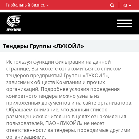
Глобальный бизнес
RU
ЛУКОЙЛ СЕГОДНЯ
ЛУКОЙЛ — одна из крупнейших вертикально интегрированных
нефтегазовых компаний в мире, на долю которой приходится более 2%
мировой добычи нефти и около 1% доказанных запасов углеводородов.
Тендеры Группы «ЛУКОЙЛ»
Используя функции фильтрации на данной
странице, Вы можете ознакомиться со списком
тендеров предприятий Группы «ЛУКОЙЛ»,
зависимых обществ Компании и прочих
организаций. Подробнее условия проведения
конкретного тендера можно узнать из
приложенных документов и на сайте организатора.
Обращаем внимание, что данный список
размещен исключительно в целях ознакомления
пользователей, ПАО «ЛУКОЙЛ» не несет
ответственности за тендеры, проводимые другими
организациями.