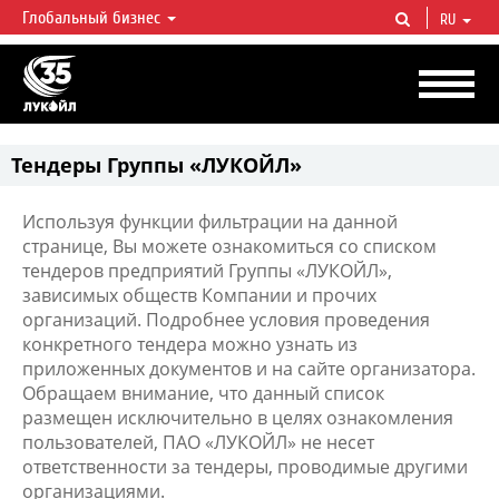
Глобальный бизнес
RU
ЛУКОЙЛ СЕГОДНЯ
ЛУКОЙЛ — одна из крупнейших вертикально интегрированных
нефтегазовых компаний в мире, на долю которой приходится более 2%
мировой добычи нефти и около 1% доказанных запасов углеводородов.
Тендеры Группы «ЛУКОЙЛ»
Используя функции фильтрации на данной
странице, Вы можете ознакомиться со списком
тендеров предприятий Группы «ЛУКОЙЛ»,
зависимых обществ Компании и прочих
организаций. Подробнее условия проведения
конкретного тендера можно узнать из
приложенных документов и на сайте организатора.
Обращаем внимание, что данный список
размещен исключительно в целях ознакомления
пользователей, ПАО «ЛУКОЙЛ» не несет
ответственности за тендеры, проводимые другими
организациями.