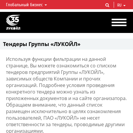
Глобальный бизнес
RU
ЛУКОЙЛ СЕГОДНЯ
ЛУКОЙЛ — одна из крупнейших вертикально интегрированных
нефтегазовых компаний в мире, на долю которой приходится более 2%
мировой добычи нефти и около 1% доказанных запасов углеводородов.
Тендеры Группы «ЛУКОЙЛ»
Используя функции фильтрации на данной
странице, Вы можете ознакомиться со списком
тендеров предприятий Группы «ЛУКОЙЛ»,
зависимых обществ Компании и прочих
организаций. Подробнее условия проведения
конкретного тендера можно узнать из
приложенных документов и на сайте организатора.
Обращаем внимание, что данный список
размещен исключительно в целях ознакомления
пользователей, ПАО «ЛУКОЙЛ» не несет
ответственности за тендеры, проводимые другими
организациями.