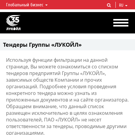
Глобальный бизнес
RU
ЛУКОЙЛ СЕГОДНЯ
ЛУКОЙЛ — одна из крупнейших вертикально интегрированных
нефтегазовых компаний в мире, на долю которой приходится более 2%
мировой добычи нефти и около 1% доказанных запасов углеводородов.
Тендеры Группы «ЛУКОЙЛ»
Используя функции фильтрации на данной
странице, Вы можете ознакомиться со списком
тендеров предприятий Группы «ЛУКОЙЛ»,
зависимых обществ Компании и прочих
организаций. Подробнее условия проведения
конкретного тендера можно узнать из
приложенных документов и на сайте организатора.
Обращаем внимание, что данный список
размещен исключительно в целях ознакомления
пользователей, ПАО «ЛУКОЙЛ» не несет
ответственности за тендеры, проводимые другими
организациями.