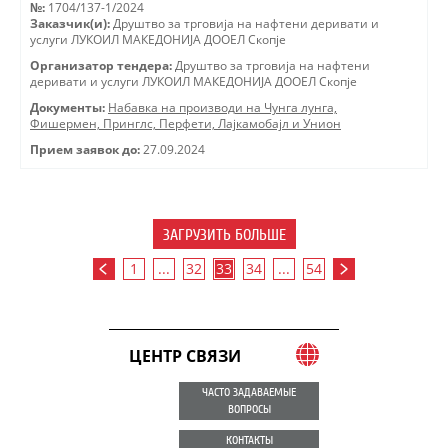
№:
1704/137-1/2024
Заказчик(и):
Друштво за трговиjа на нафтени деривати и
услуги ЛУКОИЛ МАКЕДОНИJА ДООЕЛ Скопjе
Организатор тендера:
Друштво за трговиjа на нафтени
деривати и услуги ЛУКОИЛ МАКЕДОНИJА ДООЕЛ Скопjе
Документы:
Набавка на производи на Чунга лунга,
Фишермен, Принглс, Перфети, Лајкамобајл и Унион
Прием заявок до:
27.09.2024
ЗАГРУЗИТЬ БОЛЬШЕ
1
...
32
33
34
...
54
ЦЕНТР СВЯЗИ
ЧАСТО ЗАДАВАЕМЫЕ
ВОПРОСЫ
КОНТАКТЫ