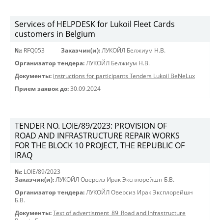
Services of HELPDESK for Lukoil Fleet Cards
customers in Belgium
№:
RFQ053
Заказчик(и):
ЛУКОЙЛ Белжиум Н.В.
Организатор тендера:
ЛУКОЙЛ Белжиум Н.В.
Документы:
instructions for participants Tenders Lukoil BeNeLux
Прием заявок до:
30.09.2024
TENDER NO. LOIE/89/2023: PROVISION OF
ROAD AND INFRASTRUCTURE REPAIR WORKS
FOR THE BLOCK 10 PROJECT, THE REPUBLIC OF
IRAQ
№:
LOIE/89/2023
Заказчик(и):
ЛУКОЙЛ Оверсиз Ирак Эксплорейшн Б.В.
Организатор тендера:
ЛУКОЙЛ Оверсиз Ирак Эксплорейшн
Б.В.
Документы:
Text of advertisment_89_Road and Infrastructure