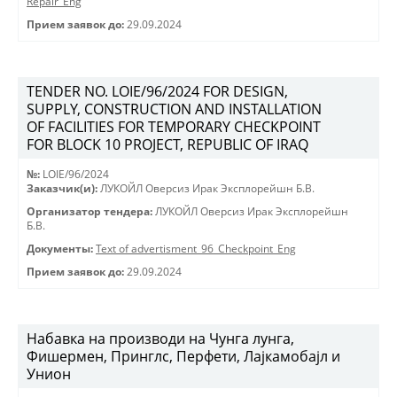
Repair_Eng
Прием заявок до:
29.09.2024
TENDER NO. LOIE/96/2024 FOR DESIGN,
SUPPLY, CONSTRUCTION AND INSTALLATION
OF FACILITIES FOR TEMPORARY CHECKPOINT
FOR BLOCK 10 PROJECT, REPUBLIC OF IRAQ
№:
LOIE/96/2024
Заказчик(и):
ЛУКОЙЛ Оверсиз Ирак Эксплорейшн Б.В.
Организатор тендера:
ЛУКОЙЛ Оверсиз Ирак Эксплорейшн
Б.В.
Документы:
Text of advertisment_96_Checkpoint_Eng
Прием заявок до:
29.09.2024
Набавка на производи на Чунга лунга,
Фишермен, Принглс, Перфети, Лајкамобајл и
Унион