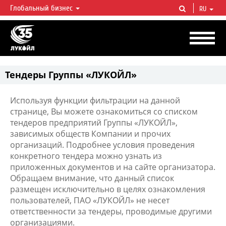
Глобальный бизнес
RU
ЛУКОЙЛ СЕГОДНЯ
ЛУКОЙЛ — одна из крупнейших вертикально интегрированных
нефтегазовых компаний в мире, на долю которой приходится более 2%
мировой добычи нефти и около 1% доказанных запасов углеводородов.
Тендеры Группы «ЛУКОЙЛ»
Используя функции фильтрации на данной
странице, Вы можете ознакомиться со списком
тендеров предприятий Группы «ЛУКОЙЛ»,
зависимых обществ Компании и прочих
организаций. Подробнее условия проведения
конкретного тендера можно узнать из
приложенных документов и на сайте организатора.
Обращаем внимание, что данный список
размещен исключительно в целях ознакомления
пользователей, ПАО «ЛУКОЙЛ» не несет
ответственности за тендеры, проводимые другими
организациями.