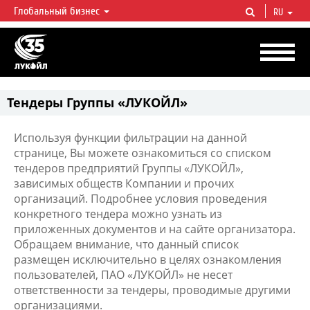
Глобальный бизнес
RU
ЛУКОЙЛ СЕГОДНЯ
ЛУКОЙЛ — одна из крупнейших вертикально интегрированных
нефтегазовых компаний в мире, на долю которой приходится более 2%
мировой добычи нефти и около 1% доказанных запасов углеводородов.
Тендеры Группы «ЛУКОЙЛ»
Используя функции фильтрации на данной
странице, Вы можете ознакомиться со списком
тендеров предприятий Группы «ЛУКОЙЛ»,
зависимых обществ Компании и прочих
организаций. Подробнее условия проведения
конкретного тендера можно узнать из
приложенных документов и на сайте организатора.
Обращаем внимание, что данный список
размещен исключительно в целях ознакомления
пользователей, ПАО «ЛУКОЙЛ» не несет
ответственности за тендеры, проводимые другими
организациями.