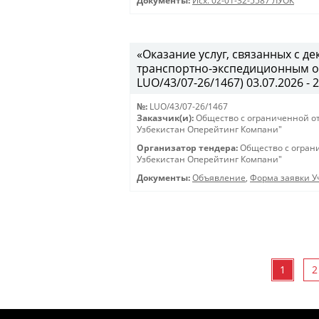
Документы:
Исх. 02-01-32-5587 ЛУОК
«Оказание услуг, связанных с 
транспортно-экспедиционным об
LUO/43/07-26/1467) 03.07.2026 - 
№:
LUO/43/07-26/1467
Заказчик(и):
Общество с ограниченной о
Узбекистан Оперейтинг Компани"
Организатор тендера:
Общество с огран
Узбекистан Оперейтинг Компани"
Документы:
Объявление
,
Форма заявки Уч
1
2