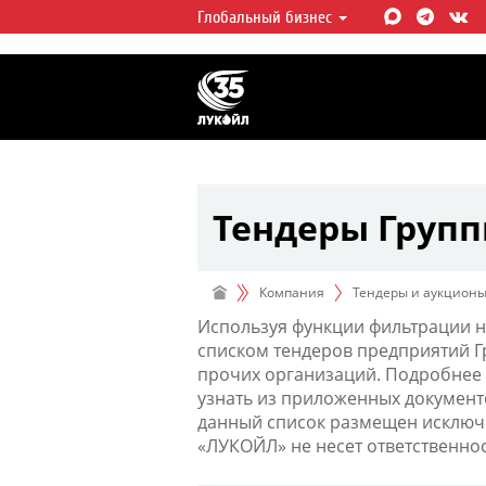
Глобальный бизнес
ЛУКОЙЛ СЕГОДНЯ
ЛУКОЙЛ — одна из крупнейших в
интегрированных нефтегазовых 
мире, на долю которой приходит
мировой добычи нефти и около 
запасов углеводородов.
Тендеры Груп
Компания
Тендеры и аукцион
Используя функции фильтрации н
списком тендеров предприятий 
прочих организаций. Подробнее 
узнать из приложенных документ
данный список размещен исключи
«ЛУКОЙЛ» не несет ответственно