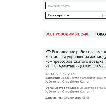
Страна-регион
ВСЕ ПРОВОДИМЫЕ
(540)
ТОВА
КТ: Выполнение работ по замен
контроля и управления для мод
компрессоров сжатого воздуха,
УППК «Адамташ»» (LUO/53/07-26/1
№:
LUO/53/07-26/1477
Заказчик(и):
Общество с ограниченной о
Узбекистан Оперейтинг Компани"
Организатор тендера:
Общество с огран
Узбекистан Оперейтинг Компани"
Документы:
Объявление 05.08