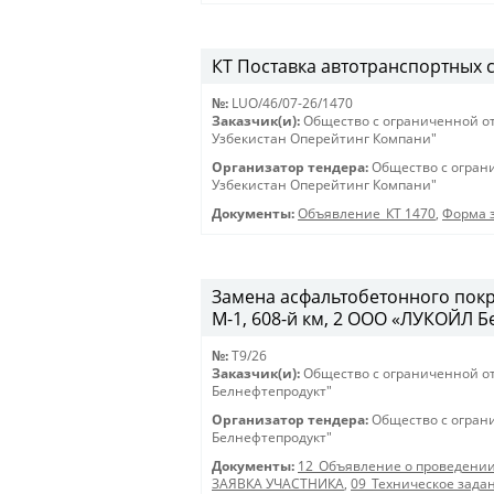
КТ Поставка автотранспортных ср
№:
LUO/46/07-26/1470
Заказчик(и):
Общество с ограниченной о
Узбекистан Оперейтинг Компани"
Организатор тендера:
Общество с огран
Узбекистан Оперейтинг Компани"
Документы:
Объявление_КТ 1470
,
Форма з
Замена асфальтобетонного покр
М-1, 608-й км, 2 ООО «ЛУКОЙЛ 
№:
T9/26
Заказчик(и):
Общество с ограниченной о
Белнефтепродукт"
Организатор тендера:
Общество с огран
Белнефтепродукт"
Документы:
12_Объявление о проведении
ЗАЯВКА УЧАСТНИКА
,
09_Техническое зада