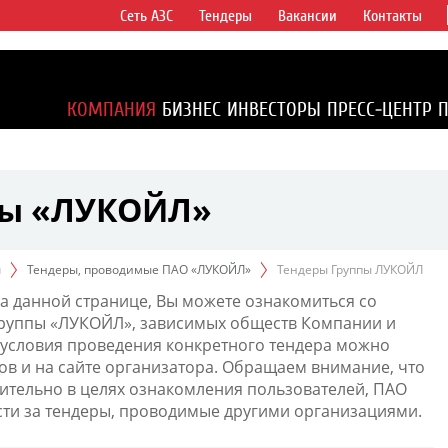
Сеть АЗС
Тендеры
Вакансии
Контакты
ертикально
компаний в
ся более 2%
КОМПАНИЯ
БИЗНЕС
ИНВЕСТОРЫ
ПРЕСС-ЦЕНТР
1% доказанных
пы «ЛУКОЙЛ»
ы
Тендеры, проводимые ПАО «ЛУКОЙЛ»
Тендеры Группы ЛУКОЙЛ
а данной странице, Вы можете ознакомиться со
Группы «ЛУКОЙЛ», зависимых обществ Компании и
условия проведения конкретного тендера можно
ов и на сайте организатора. Обращаем внимание, что
тельно в целях ознакомления пользователей, ПАО
сти за тендеры, проводимые другими организациями.